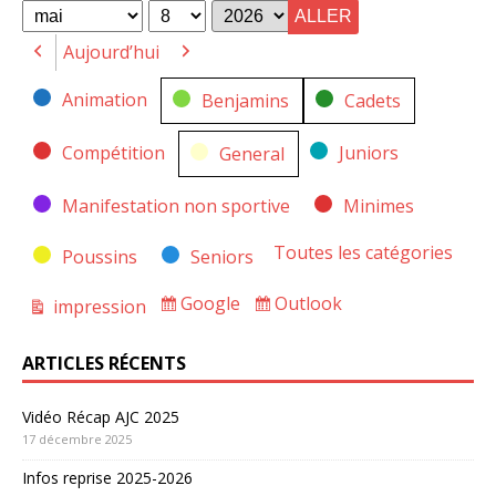
for
for
Mois
Jour
Année
Aujourd’hui
Précédent
Suivant
Catégories
Animation
Benjamins
Cadets
Compétition
Juniors
General
Manifestation non sportive
Minimes
Toutes les catégories
Poussins
Seniors
Google
Outlook
impression
Subscribe
Subscribe
Vue
in
in
ARTICLES RÉCENTS
Vidéo Récap AJC 2025
17 décembre 2025
Infos reprise 2025-2026