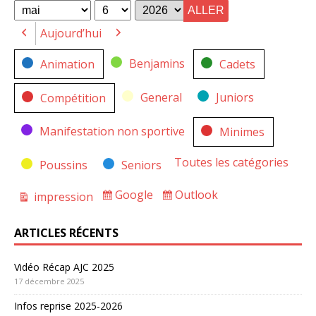
for
for
Mois
Jour
Année
Aujourd’hui
Précédent
Suivant
Catégories
Benjamins
Animation
Cadets
General
Juniors
Compétition
Manifestation non sportive
Minimes
Toutes les catégories
Poussins
Seniors
Google
Outlook
impression
Subscribe
Subscribe
Vue
in
in
ARTICLES RÉCENTS
Vidéo Récap AJC 2025
17 décembre 2025
Infos reprise 2025-2026