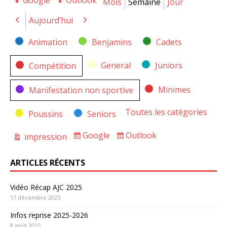
Google
Outlook
Export
Export
Mois
Semaine
Jour
for
for
Aujourd’hui
Précédent
Suivant
Catégories
Animation
Benjamins
Cadets
General
Juniors
Compétition
Minimes
Manifestation non sportive
Toutes les catégories
Poussins
Seniors
Google
Outlook
impression
Subscribe
Subscribe
Vue
in
in
ARTICLES RÉCENTS
Vidéo Récap AJC 2025
17 décembre 2025
Infos reprise 2025-2026
8 août 2025