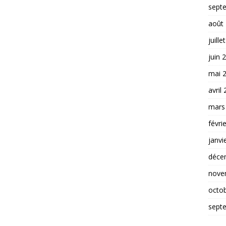
sept
août
juille
juin 
mai 
avril
mars
févri
janvi
déce
nove
octo
sept