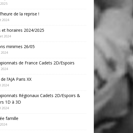
 2025
l’heure de la reprise !
t 2024
s et horaires 2024/2025
let 2024
ons minimes 26/05
 2024
pionnats de France Cadets 2D/Espoirs
 2024
e de l’AJA Paris XX
l 2024
pionnats Régionaux Cadets 2D/Espoirs &
ors 1D à 3D
l 2024
ée famille
 2024