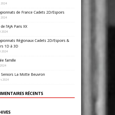
 2024
pionnats de France Cadets 2D/Espoirs
 2024
e de l’AJA Paris XX
l 2024
pionnats Régionaux Cadets 2D/Espoirs &
ors 1D à 3D
l 2024
ée famille
 2024
 Seniors La Motte Beuvron
s 2024
MENTAIRES RÉCENTS
HIVES