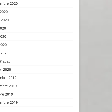
embre 2020
 2020
t 2020
2020
2020
 2020
 2020
er 2020
er 2020
mbre 2019
mbre 2019
bre 2019
embre 2019