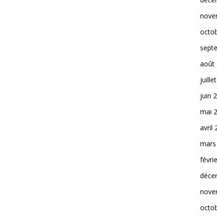
nove
octo
sept
août
juille
juin 
mai 
avril
mars
févri
déce
nove
octo