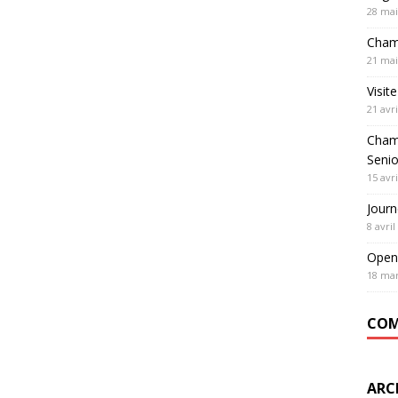
28 mai
Cham
21 mai
Visit
21 avri
Cham
Seni
15 avri
Journ
8 avril
Open
18 mar
COM
ARC