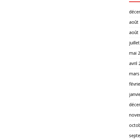
déce
août
août
juille
mai 
avril
mars
févri
janvi
déce
nove
octo
sept