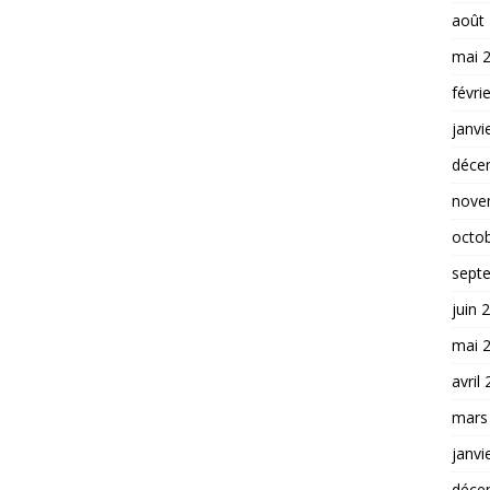
août
mai 
févri
janvi
déce
nove
octo
sept
juin 
mai 
avril
mars
janvi
déce