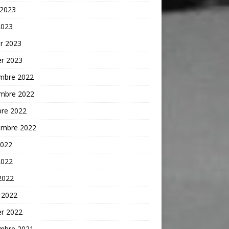
 2023
2023
er 2023
er 2023
mbre 2022
mbre 2022
bre 2022
embre 2022
2022
2022
 2022
 2022
er 2022
mbre 2021