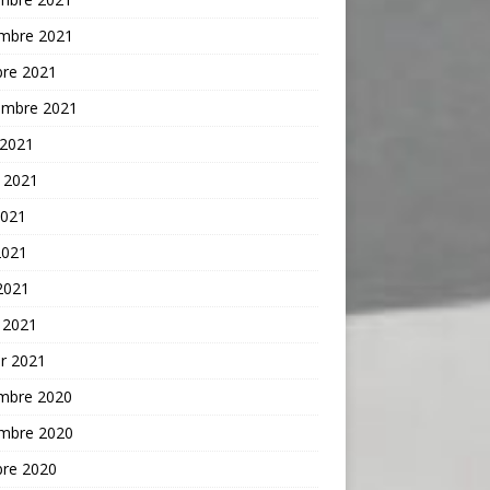
mbre 2021
bre 2021
embre 2021
 2021
t 2021
2021
2021
 2021
 2021
er 2021
mbre 2020
mbre 2020
bre 2020