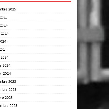
mbre 2025
 2025
 2024
t 2024
2024
 2024
 2024
er 2024
er 2024
mbre 2023
mbre 2023
bre 2023
embre 2023