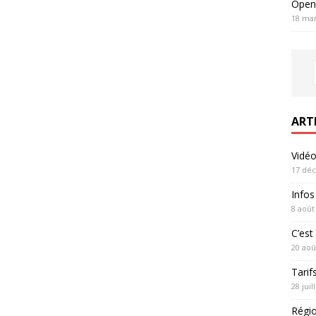
Open
18 mar
ART
Vidé
17 dé
Infos
8 août
C’est 
20 aoû
Tarif
28 juil
Régi