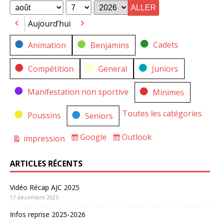
for
for
Mois
Jour
Année
Aujourd’hui
Précédent
Suivant
Catégories
Cadets
Animation
Benjamins
Compétition
General
Juniors
Manifestation non sportive
Minimes
Toutes les catégories
Poussins
Seniors
Google
Outlook
impression
Subscribe
Subscribe
Vue
in
in
ARTICLES RÉCENTS
Vidéo Récap AJC 2025
17 décembre 2025
Infos reprise 2025-2026