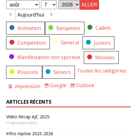
for
for
Mois
Jour
Année
Aujourd’hui
Précédent
Suivant
Catégories
Cadets
Animation
Benjamins
General
Compétition
Juniors
Manifestation non sportive
Minimes
Toutes les catégories
Poussins
Seniors
Google
Outlook
impression
Subscribe
Subscribe
Vue
in
in
ARTICLES RÉCENTS
Vidéo Récap AJC 2025
17 décembre 2025
Infos reprise 2025-2026