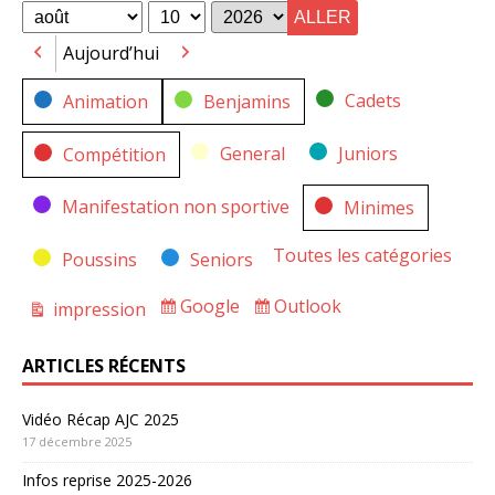
for
for
Mois
Jour
Année
Aujourd’hui
Précédent
Suivant
Catégories
Cadets
Animation
Benjamins
General
Juniors
Compétition
Manifestation non sportive
Minimes
Toutes les catégories
Poussins
Seniors
Google
Outlook
impression
Subscribe
Subscribe
Vue
in
in
ARTICLES RÉCENTS
Vidéo Récap AJC 2025
17 décembre 2025
Infos reprise 2025-2026