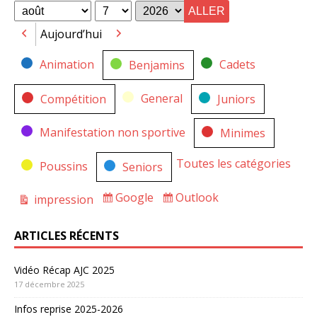
for
for
Mois
Jour
Année
Aujourd’hui
Précédent
Suivant
Catégories
Animation
Cadets
Benjamins
General
Compétition
Juniors
Manifestation non sportive
Minimes
Toutes les catégories
Poussins
Seniors
Google
Outlook
impression
Subscribe
Subscribe
Vue
in
in
ARTICLES RÉCENTS
Vidéo Récap AJC 2025
17 décembre 2025
Infos reprise 2025-2026