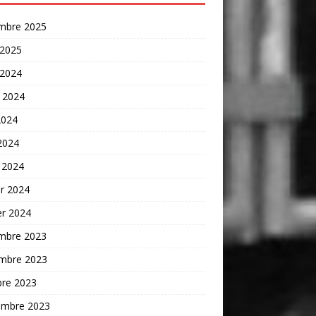
mbre 2025
 2025
 2024
t 2024
2024
 2024
 2024
er 2024
er 2024
mbre 2023
mbre 2023
bre 2023
embre 2023