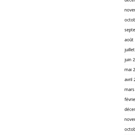
nove
octo
sept
août
juille
juin 
mai 
avril
mars
févri
déce
nove
octo