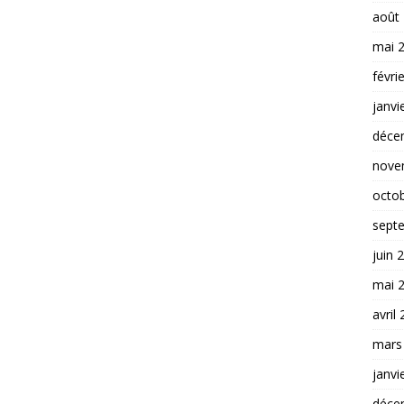
août
mai 
févri
janvi
déce
nove
octo
sept
juin 
mai 
avril
mars
janvi
déce