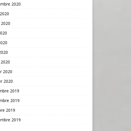
embre 2020
 2020
t 2020
2020
2020
 2020
 2020
er 2020
er 2020
mbre 2019
mbre 2019
bre 2019
embre 2019