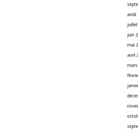
sept
août
juille
juin 
mai 
avril
mars
févri
janvi
déce
nove
octo
sept