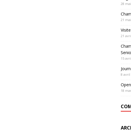
28 mai
Cham
21 mai
Visit
21 avri
Cham
Seni
15 avri
Journ
8 avril
Open
18 mar
COM
ARC