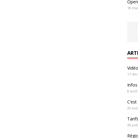
Open
18 mar
ART
Vidé
17 dé
Infos
8 août
C’est 
20 aoû
Tarif
28 juil
Régi