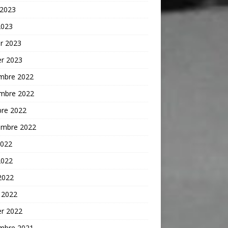
 2023
2023
er 2023
er 2023
mbre 2022
mbre 2022
bre 2022
embre 2022
2022
2022
 2022
 2022
er 2022
mbre 2021