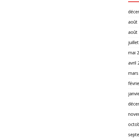
déce
août
août
juille
mai 
avril
mars
févri
janvi
déce
nove
octo
sept