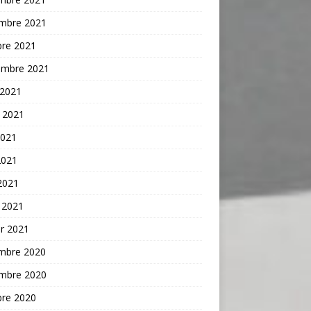
mbre 2021
bre 2021
embre 2021
 2021
t 2021
2021
2021
 2021
 2021
er 2021
mbre 2020
mbre 2020
bre 2020