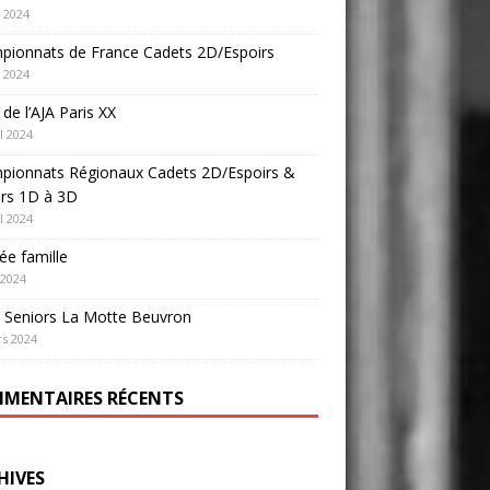
 2024
pionnats de France Cadets 2D/Espoirs
 2024
e de l’AJA Paris XX
l 2024
pionnats Régionaux Cadets 2D/Espoirs &
ors 1D à 3D
l 2024
ée famille
 2024
 Seniors La Motte Beuvron
s 2024
MENTAIRES RÉCENTS
HIVES