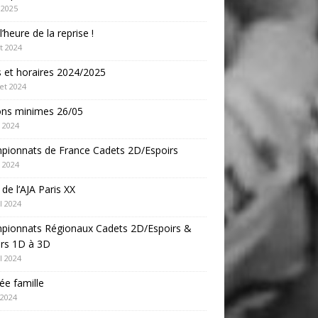
 2025
l’heure de la reprise !
t 2024
s et horaires 2024/2025
let 2024
ons minimes 26/05
 2024
pionnats de France Cadets 2D/Espoirs
 2024
e de l’AJA Paris XX
l 2024
pionnats Régionaux Cadets 2D/Espoirs &
ors 1D à 3D
l 2024
ée famille
 2024