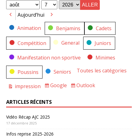
for
for
Mois
Jour
Année
Aujourd’hui
Précédent
Suivant
Catégories
Animation
Benjamins
Cadets
General
Compétition
Juniors
Manifestation non sportive
Minimes
Toutes les catégories
Seniors
Poussins
Google
Outlook
impression
Subscribe
Subscribe
Vue
in
in
ARTICLES RÉCENTS
Vidéo Récap AJC 2025
17 décembre 2025
Infos reprise 2025-2026