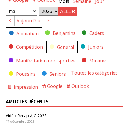
Google
Outlook
Export
Export
Mois
Semaine
Jour
for
for
Mois
Année
Aujourd’hui
Précédent
Suivant
Catégories
Benjamins
Cadets
Animation
Compétition
Juniors
General
Manifestation non sportive
Minimes
Toutes les catégories
Poussins
Seniors
Google
Outlook
impression
Subscribe
Subscribe
Vue
in
in
ARTICLES RÉCENTS
Vidéo Récap AJC 2025
17 décembre 2025