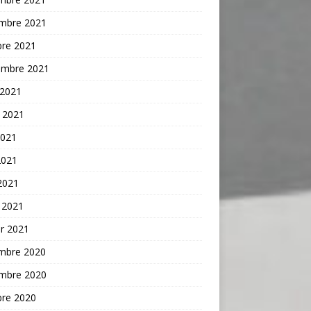
mbre 2021
bre 2021
embre 2021
 2021
t 2021
2021
2021
 2021
 2021
er 2021
mbre 2020
mbre 2020
bre 2020