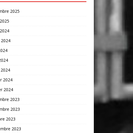
mbre 2025
 2025
 2024
t 2024
2024
 2024
 2024
er 2024
er 2024
mbre 2023
mbre 2023
bre 2023
embre 2023