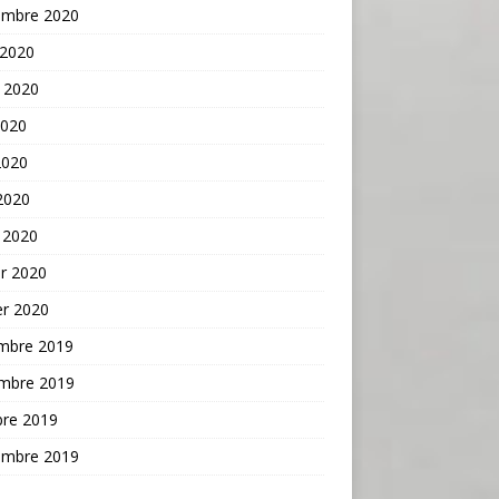
embre 2020
 2020
t 2020
2020
2020
 2020
 2020
er 2020
er 2020
mbre 2019
mbre 2019
bre 2019
embre 2019