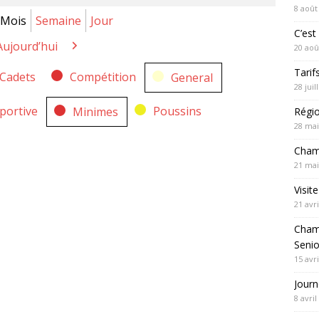
8 août
Mois
Semaine
Jour
C’est 
Aujourd’hui
récédent
Suivant
20 aoû
Tarif
Cadets
Compétition
General
28 juil
portive
Poussins
Minimes
Régi
28 mai
Cham
21 mai
be
Visit
21 avri
Cham
Seni
15 avri
Journ
8 avril