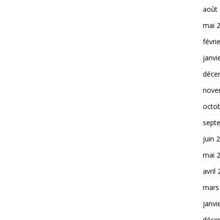
août
mai 
févri
janvi
déce
nove
octo
sept
juin 
mai 
avril
mars
janvi
déce