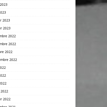
 2023
2023
er 2023
er 2023
mbre 2022
mbre 2022
bre 2022
embre 2022
2022
2022
 2022
 2022
er 2022
mbre 2021