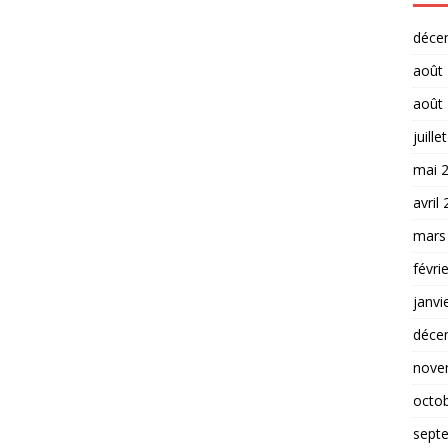
déce
août
août
juille
mai 
avril
mars
févri
janvi
déce
nove
octo
sept