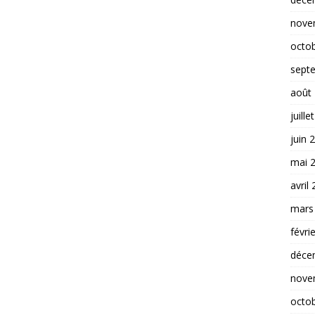
nove
octo
sept
août
juille
juin 
mai 
avril
mars
févri
déce
nove
octo