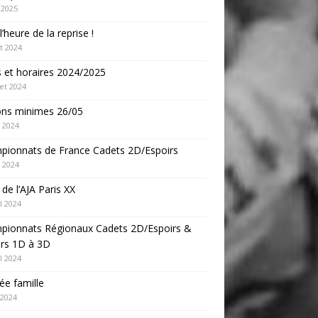
 2025
l’heure de la reprise !
t 2024
s et horaires 2024/2025
let 2024
ons minimes 26/05
 2024
pionnats de France Cadets 2D/Espoirs
 2024
e de l’AJA Paris XX
l 2024
pionnats Régionaux Cadets 2D/Espoirs &
ors 1D à 3D
l 2024
ée famille
 2024