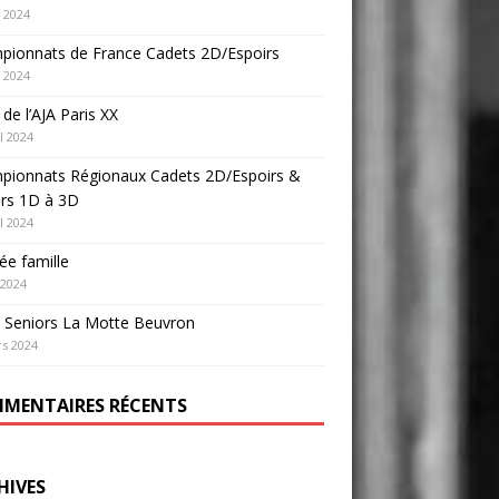
 2024
pionnats de France Cadets 2D/Espoirs
 2024
e de l’AJA Paris XX
l 2024
pionnats Régionaux Cadets 2D/Espoirs &
ors 1D à 3D
l 2024
ée famille
 2024
 Seniors La Motte Beuvron
s 2024
MENTAIRES RÉCENTS
HIVES