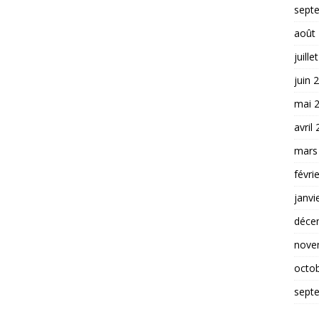
sept
août
juille
juin 
mai 
avril
mars
févri
janvi
déce
nove
octo
sept