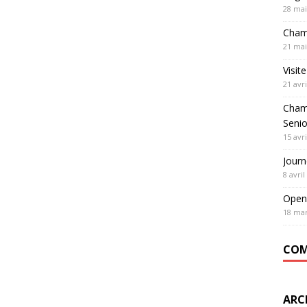
28 mai
Cham
21 mai
Visit
21 avri
Cham
Seni
15 avri
Journ
8 avril
Open
18 mar
COM
ARC