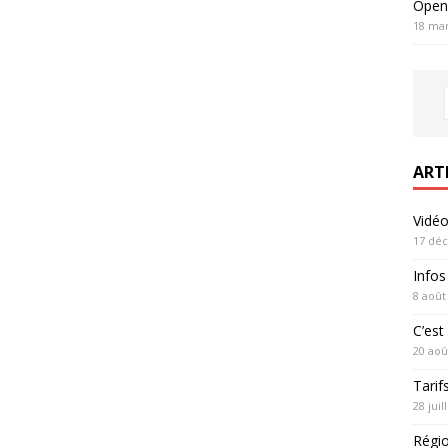
Open
18 mar
ART
Vidé
17 dé
Infos
8 août
C’est 
20 aoû
Tarif
28 juil
Régi