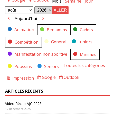
Google
Outlook
Export
Export
Mois
Semaine
Jour
for
for
Mois
Année
Aujourd’hui
Précédent
Suivant
Catégories
Animation
Benjamins
Cadets
General
Juniors
Compétition
Manifestation non sportive
Minimes
Toutes les catégories
Poussins
Seniors
Google
Outlook
impression
Subscribe
Subscribe
Vue
in
in
ARTICLES RÉCENTS
Vidéo Récap AJC 2025
17 décembre 2025