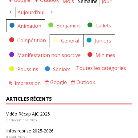
Google
Outlook
Export
Export
Mois
Semaine
Jour
for
for
Aujourd’hui
Précédent
Suivant
Catégories
Benjamins
Cadets
Animation
Compétition
General
Juniors
Manifestation non sportive
Minimes
Toutes les catégories
Poussins
Seniors
Google
Outlook
impression
Subscribe
Subscribe
Vue
in
in
ARTICLES RÉCENTS
Vidéo Récap AJC 2025
17 décembre 2025
Infos reprise 2025-2026
8 août 2025