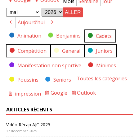
Google
Outlook
Export
Export
Mois
Semaine
Jour
for
for
Mois
Année
Aujourd’hui
Précédent
Suivant
Catégories
Animation
Benjamins
Cadets
Compétition
General
Juniors
Manifestation non sportive
Minimes
Toutes les catégories
Poussins
Seniors
Google
Outlook
impression
Subscribe
Subscribe
Vue
in
in
ARTICLES RÉCENTS
Vidéo Récap AJC 2025
17 décembre 2025