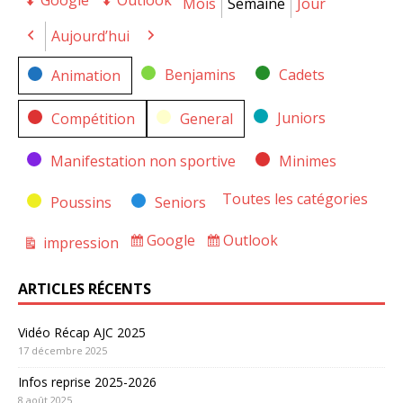
Google
Outlook
Export
Export
Mois
Semaine
Jour
for
for
Aujourd’hui
Précédent
Suivant
Catégories
Benjamins
Cadets
Animation
Juniors
Compétition
General
Manifestation non sportive
Minimes
Toutes les catégories
Poussins
Seniors
Google
Outlook
impression
Subscribe
Subscribe
Vue
in
in
ARTICLES RÉCENTS
Vidéo Récap AJC 2025
17 décembre 2025
Infos reprise 2025-2026
8 août 2025